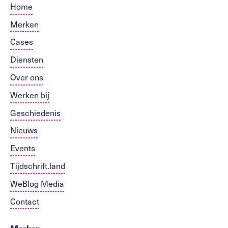
Home
Merken
Cases
Diensten
Over ons
Werken bij
Geschiedenis
Nieuws
Events
Tijdschrift.land
WeBlog Media
Contact