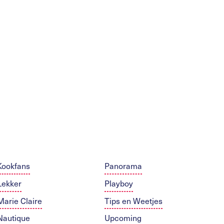
Kookfans
Panorama
Lekker
Playboy
Marie Claire
Tips en Weetjes
Nautique
Upcoming