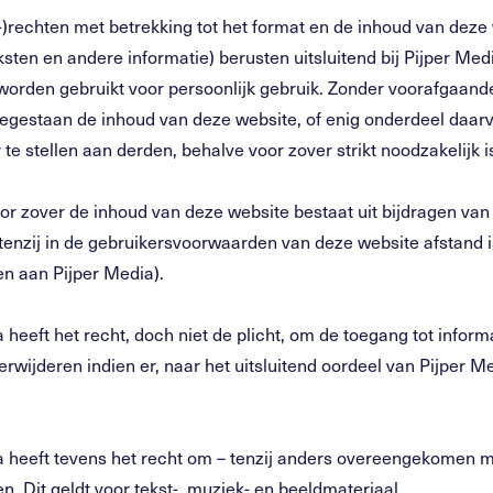
-)rechten met betrekking tot het format en de inhoud van dez
ksten en andere informatie) berusten uitsluitend bij Pijper Me
worden gebruikt voor persoonlijk gebruik. Zonder voorafgaande
egestaan de inhoud van deze website, of enig onderdeel daarva
te stellen aan derden, behalve voor zover strikt noodzakelijk 
or zover de inhoud van deze website bestaat uit bijdragen van
(tenzij in de gebruikersvoorwaarden van deze website afstand 
n aan Pijper Media).
 heeft het recht, doch niet de plicht, om de toegang tot info
erwijderen indien er, naar het uitsluitend oordeel van Pijper M
a heeft tevens het recht om – tenzij anders overeengekomen me
n. Dit geldt voor tekst-, muziek- en beeldmateriaal.