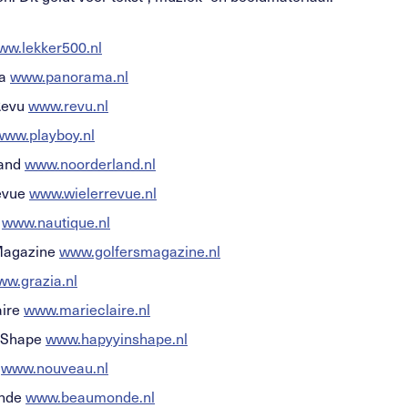
ww.lekker500.nl
ma
www.panorama.nl
Revu
www.revu.nl
www.playboy.nl
land
www.noorderland.nl
evue
www.wielerrevue.nl
e
www.nautique.nl
Magazine
www.golfersmagazine.nl
w.grazia.nl
aire
www.marieclaire.nl
 Shape
www.hapyyinshape.nl
u
www.nouveau.nl
nde
www.beaumonde.nl