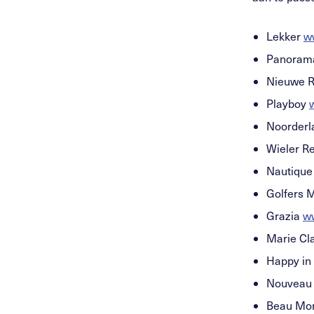
Lekker
w
Panora
Nieuwe 
Playboy
Noorder
Wieler R
Nautiqu
Golfers 
Grazia
ww
Marie Cl
Happy in
Nouvea
Beau Mo