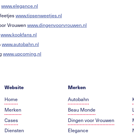
e
www.elegance.nl
Weetjes
www.tipsenweetjes.nl
oor Vrouwen
www.dingenvoorvrouwen.nl
s
www.kookfans.nl
n
www.autobahn.nl
ng
www.upcoming.nl
Website
Merken
Home
Autobahn
Merken
Beau Monde
Cases
Dingen voor Vrouwen
Diensten
Elegance