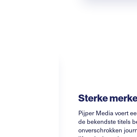
Sterke merken
Pijper Media voert ee
de bekendste titels b
onverschrokken journ