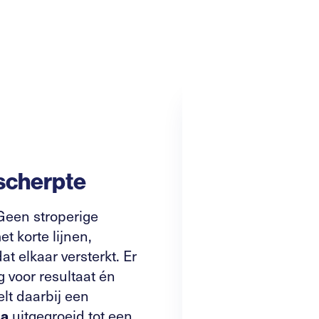
scherpte
 Geen stroperige
t korte lijnen,
 elkaar versterkt. Er
g voor resultaat én
elt daarbij een
ia
uitgegroeid tot een