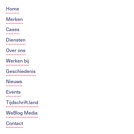
Home
Merken
Cases
Diensten
Over ons
Werken bij
Geschiedenis
Nieuws
Events
Tijdschrift.land
WeBlog Media
Contact