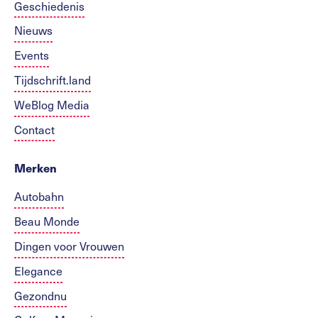
Geschiedenis
Nieuws
Events
Tijdschrift.land
WeBlog Media
Contact
Merken
Autobahn
Beau Monde
Dingen voor Vrouwen
Elegance
Gezondnu