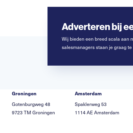
Adverteren bij 
Wij bieden een breed scala aan 
salesmanagers staan je graag te
Groningen
Amsterdam
Gotenburgweg 48
Spaklerweg 53
9723 TM Groningen
1114 AE Amsterdam