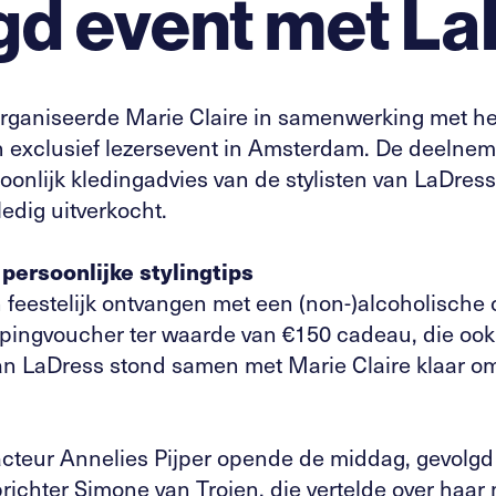
gd event met La
organiseerde Marie Claire in samenwerking met h
exclusief lezersevent in Amsterdam. De deelne
soonlijk kledingadvies van de stylisten van LaDre
edig uitverkocht.
ersoonlijke stylingtips
eestelijk ontvangen met een (non-)alcoholische c
ingvoucher ter waarde van €150 cadeau, die ook
an LaDress stond samen met Marie Claire klaar om 
cteur Annelies Pijper opende de middag, gevolgd
ichter Simone van Trojen, die vertelde over haar 