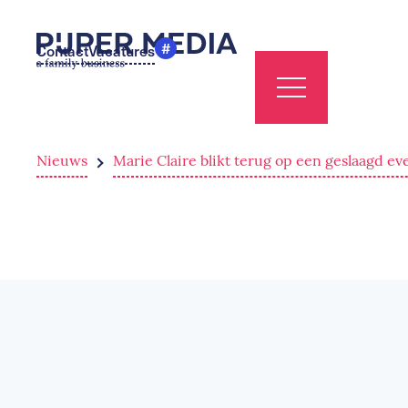
#
Contact
Vacatures
Nieuws
Marie Claire blikt terug op een geslaagd e