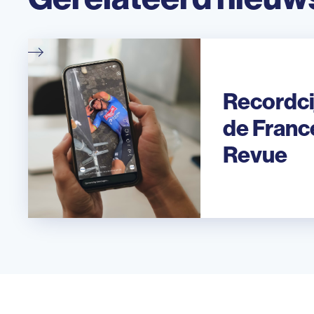
Recordci
de Franc
Revue