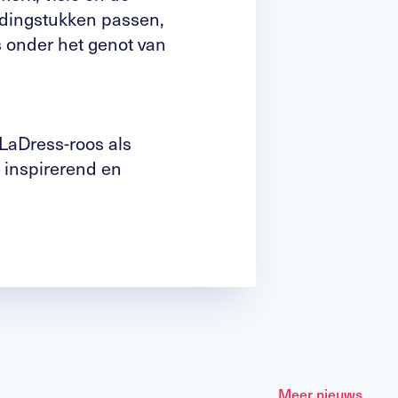
edingstukken passen,
s onder het genot van
LaDress-roos als
 inspirerend en
Meer nieuws