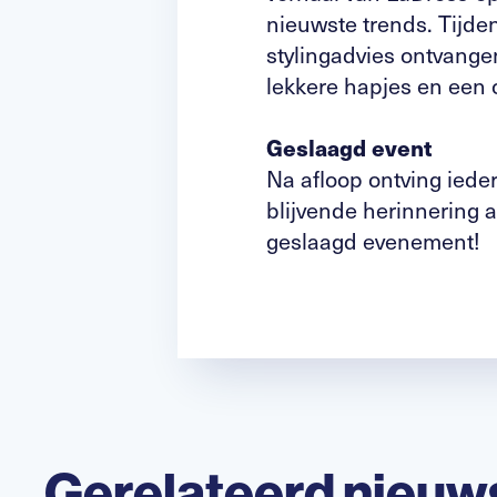
nieuwste trends. Tijde
stylingadvies ontvange
lekkere hapjes en een
Geslaagd event
Na afloop ontving ied
blijvende herinnering 
geslaagd evenement!
Gerelateerd nieuw