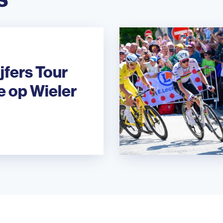
jfers Tour
e op Wieler