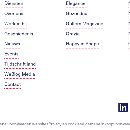
Diensten
Elegance
Over ons
Gezondnu
Werken bij
Golfers Magazine
Geschiedenis
Grazia
Nieuws
Happy in Shape
Events
Tijdschrift.land
WeBlog Media
Contact
ene voorwaarden websites
Privacy en cookies
Algemene inkoopvoorwaa