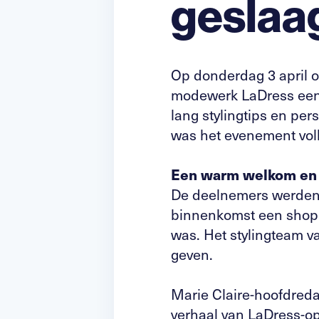
geslaa
Op donderdag 3 april 
modewerk LaDress een 
lang stylingtips en per
was het evenement voll
Een warm welkom en p
De deelnemers werden f
binnenkomst een shopp
was. Het stylingteam v
geven.
Marie Claire-hoofdreda
verhaal van LaDress-opr