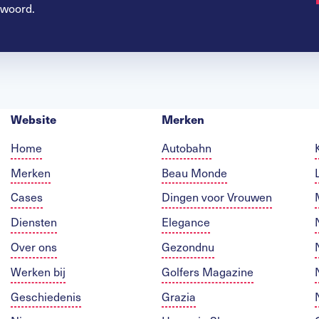
 woord.
Website
Merken
Home
Autobahn
Merken
Beau Monde
Cases
Dingen voor Vrouwen
Diensten
Elegance
Over ons
Gezondnu
Werken bij
Golfers Magazine
Geschiedenis
Grazia