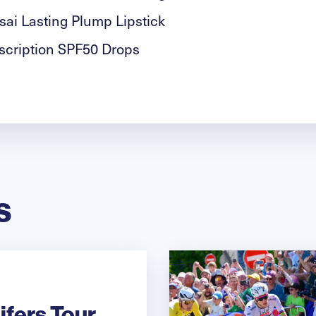
ai Lasting Plump Lipstick
scription SPF50 Drops
s
jfers Tour