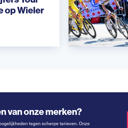
e op Wieler
een van onze merken?
mogelijkheden tegen scherpe tarieven. Onze