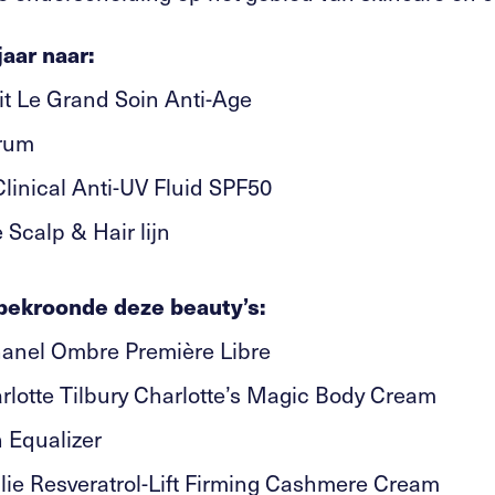
jaar naar:
it Le Grand Soin Anti-Age
erum
 Clinical Anti-UV Fluid SPF50
e
Scalp & Hair lijn
bekroonde deze beauty’s:
anel Ombre Première Libre
lotte Tilbury Charlotte’s Magic Body Cream
Equalizer
ie Resveratrol-Lift Firming Cashmere Cream