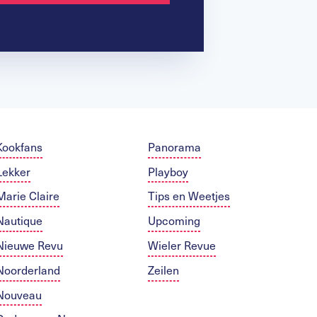
Kookfans
Panorama
Lekker
Playboy
Marie Claire
Tips en Weetjes
Nautique
Upcoming
Nieuwe Revu
Wieler Revue
Noorderland
Zeilen
Nouveau