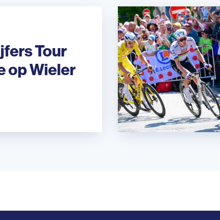
jfers Tour
e op Wieler