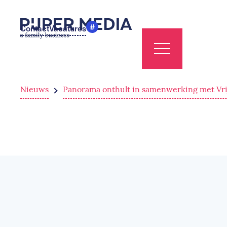
#
Contact
Vacatures
Nieuws
Panorama onthult in samenwerking met Vri