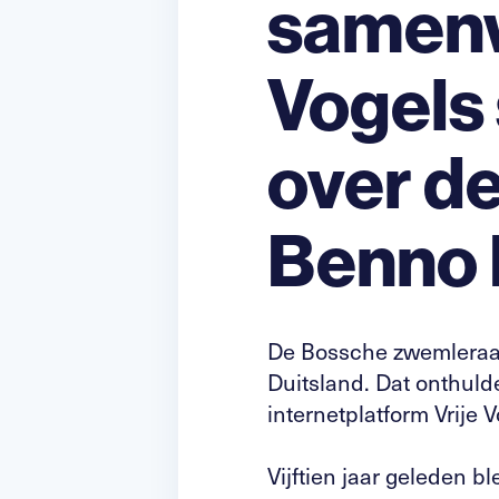
samenw
Vogels
over d
Benno 
De Bossche zwemleraar
Duitsland. Dat onthul
internetplatform Vrije
Vijftien jaar geleden b