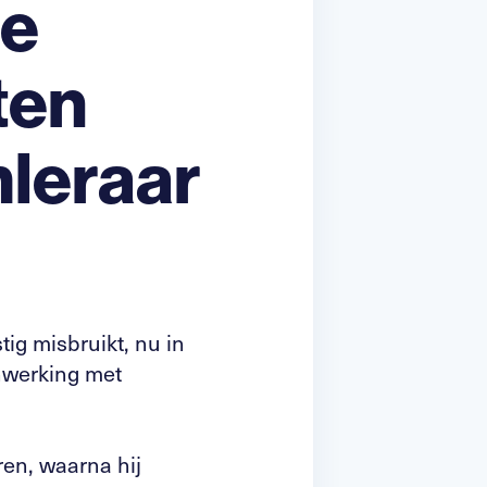
je
ten
leraar
g misbruikt, nu in
nwerking met
ren, waarna hij