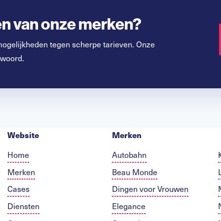
een van onze merken?
mogelijkheden tegen scherpe tarieven. Onze
 woord.
Website
Merken
Home
Autobahn
Merken
Beau Monde
Cases
Dingen voor Vrouwen
Diensten
Elegance