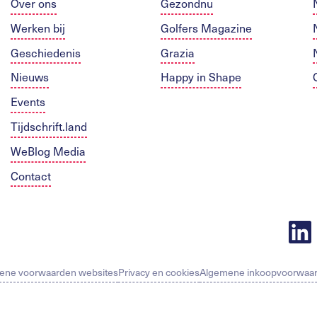
Over ons
Gezondnu
Werken bij
Golfers Magazine
Geschiedenis
Grazia
Nieuws
Happy in Shape
Events
Tijdschrift.land
WeBlog Media
Contact
ene voorwaarden websites
Privacy en cookies
Algemene inkoopvoorwaa