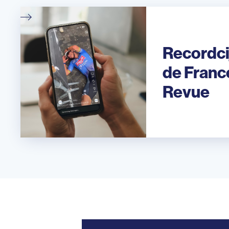
Recordci
de Franc
Revue