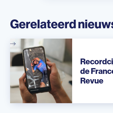
Gerelateerd nieuw
Recordci
de Franc
Revue