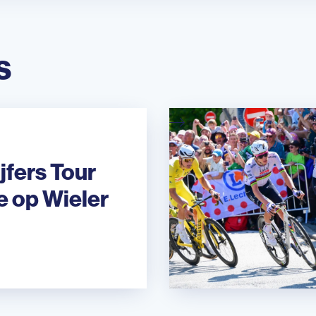
s
jfers Tour
e op Wieler