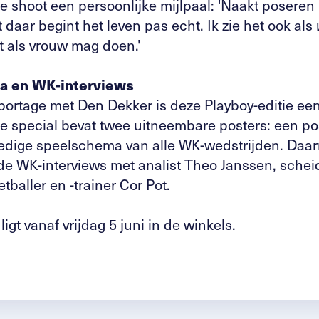
 shoot een persoonlijke mijlpaal: 'Naakt poseren 
 daar begint het leven pas echt. Ik zie het ook als
it als vrouw mag doen.'
ma en WK-interviews
portage met Den Dekker is deze Playboy-editie ee
De special bevat twee uitneembare posters: een po
ledige speelschema van alle WK-wedstrijden. Daar
WK-interviews met analist Theo Janssen, schei
baller en -trainer Cor Pot.
igt vanaf vrijdag 5 juni in de winkels.