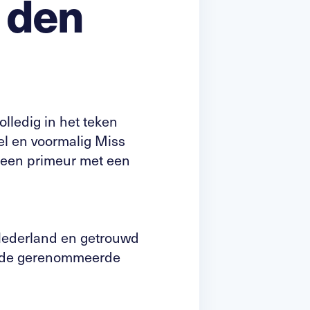
e den
lledig in het teken
el en voormalig Miss
r een primeur met een
 Nederland en getrouwd
et de gerenommeerde