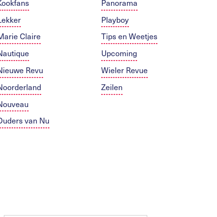
Kookfans
Panorama
Lekker
Playboy
Marie Claire
Tips en Weetjes
Nautique
Upcoming
Nieuwe Revu
Wieler Revue
Noorderland
Zeilen
Nouveau
Ouders van Nu