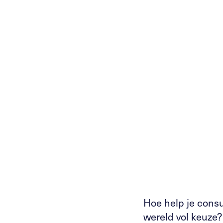
Groningen
Locatie
Fulltime
Invulling
Redactie / marketing
Categorie
Hoe help je cons
wereld vol keuze?