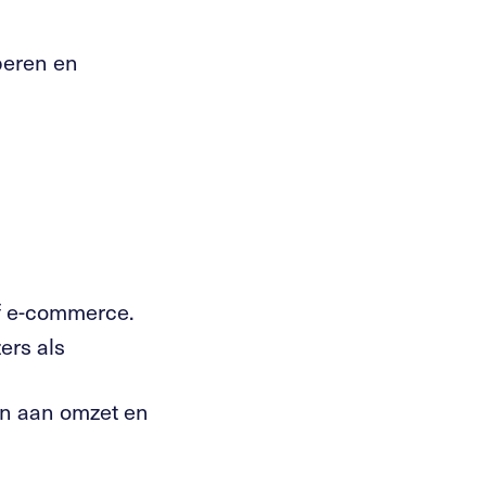
oberen en
of e-commerce.
ers als
en aan omzet en