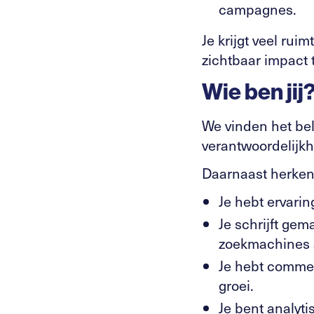
campagnes.
Je krijgt veel rui
zichtbaar impact 
Wie ben jij
We vinden het bel
verantwoordelijk
Daarnaast herken j
Je hebt ervari
Je schrijft gem
zoekmachines 
Je hebt commer
groei.
Je bent analyt