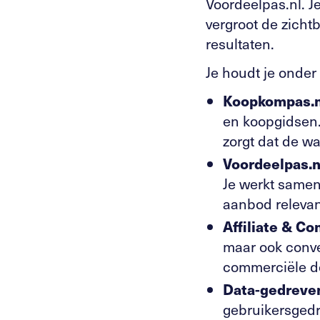
Voordeelpas.nl. J
vergroot de zicht
resultaten.
Je houdt je onder
Koopkompas.n
en koopgidsen.
zorgt dat de w
Voordeelpas.n
Je werkt samen
aanbod relevan
Affiliate & Co
maar ook conver
commerciële do
Data-gedreven
gebruikersgedra