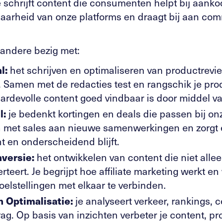
e schrijft content die consumenten helpt bij aank
baarheid van onze platforms en draagt bij aan co
 andere bezig met:
l:
het schrijven en optimaliseren van productrevie
 Samen met de redacties test en rangschik je pro
aardevolle content goed vindbaar is door middel v
l:
je bedenkt kortingen en deals die passen bij o
 met sales aan nieuwe samenwerkingen en zorgt e
t en onderscheidend blijft.
nversie:
het ontwikkelen van content die niet allee
teert. Je begrijpt hoe affiliate marketing werkt e
elstellingen met elkaar te verbinden.
 Optimalisatie:
je analyseert verkeer, rankings, 
g. Op basis van inzichten verbeter je content, pr