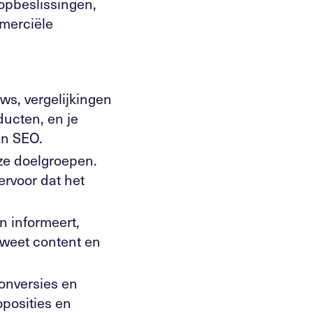
oopbeslissingen,
mmerciële
ws, vergelijkingen
ducten, en je
an SEO.
nze doelgroepen.
rvoor dat het
n informeert,
n weet content en
conversies en
oposities en