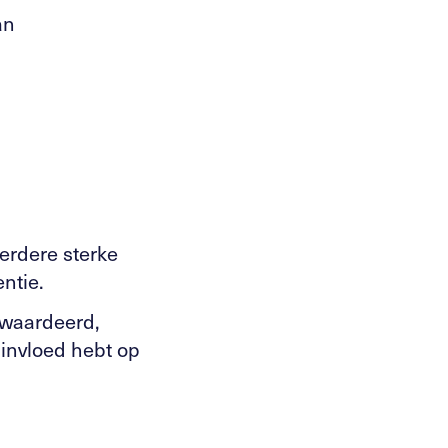
an
erdere sterke
ntie.
ewaardeerd,
invloed hebt op