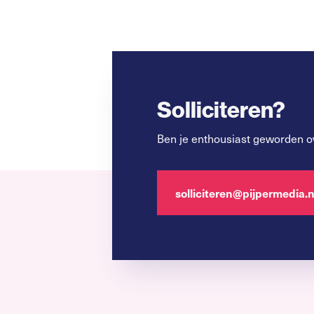
Solliciteren?
Ben je enthousiast geworden o
solliciteren@pijpermedia.n