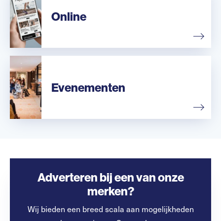
Online
Evenementen
Adverteren bij een van onze
merken?
Wij bieden een breed scala aan mogelijkheden